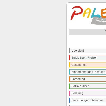
Übersicht
Spiel, Sport, Freizeit
Gesundheit
Kinderbetreuung, Schulen
Förderung
Soziale Hilfen
Beratung
Einrichtungen, Behörden