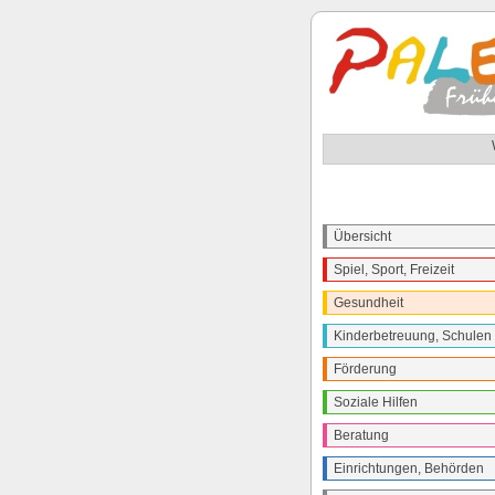
Übersicht
Spiel, Sport, Freizeit
Gesundheit
Kinderbetreuung, Schulen
Förderung
Soziale Hilfen
Beratung
Einrichtungen, Behörden