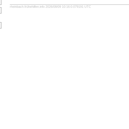
rheinbach.frühehilfen.info 2026/08/09 10:16:0.079191 UTC