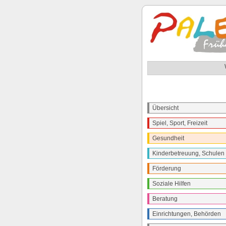
Übersicht
Spiel, Sport, Freizeit
Gesundheit
Kinderbetreuung, Schulen
Förderung
Soziale Hilfen
Beratung
Einrichtungen, Behörden