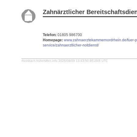
Zahnärztlicher Bereitschaftsdie
Telefon:
01805 986700
Homepage:
www.zahnaerztekammernordrhein.de/fuer-pa
service/zahnaerztlicher-notdienst/
rheinbach.frühehilfen.info 2026/08/09 13:43:50.961846 UTC